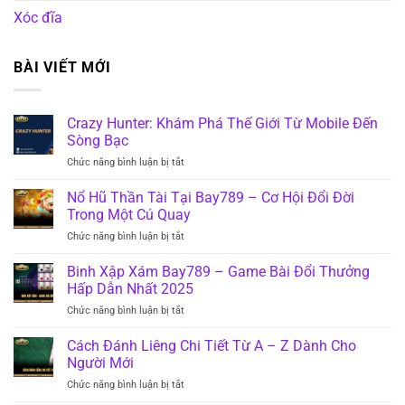
Xóc đĩa
BÀI VIẾT MỚI
Crazy Hunter: Khám Phá Thế Giới Từ Mobile Đến
Sòng Bạc
Chức năng bình luận bị tắt
ở
Crazy
Hunter:
Nổ Hũ Thần Tài Tại Bay789 – Cơ Hội Đổi Đời
Khám
Trong Một Cú Quay
Phá
Chức năng bình luận bị tắt
ở
Thế
Nổ
Giới
Hũ
Binh Xập Xám Bay789 – Game Bài Đổi Thưởng
Từ
Thần
Mobile
Hấp Dẫn Nhất 2025
Tài
Đến
Chức năng bình luận bị tắt
ở
Tại
Sòng
Binh
Bay789
Bạc
Xập
Cách Đánh Liêng Chi Tiết Từ A – Z Dành Cho
–
Xám
Cơ
Người Mới
Bay789
Hội
Chức năng bình luận bị tắt
ở
–
Đổi
Cách
Game