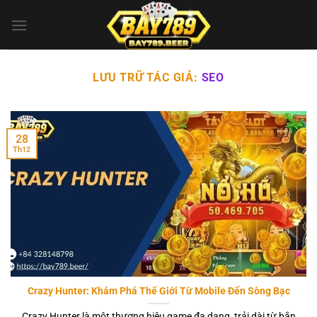
Bỏ
qua
nội
dung
LƯU TRỮ TÁC GIẢ:
SEO
28
Th12
Crazy Hunter: Khám Phá Thế Giới Từ Mobile Đến Sòng Bạc
Crazy Hunter là một thương hiệu game đa dạng, trải dài từ bắn