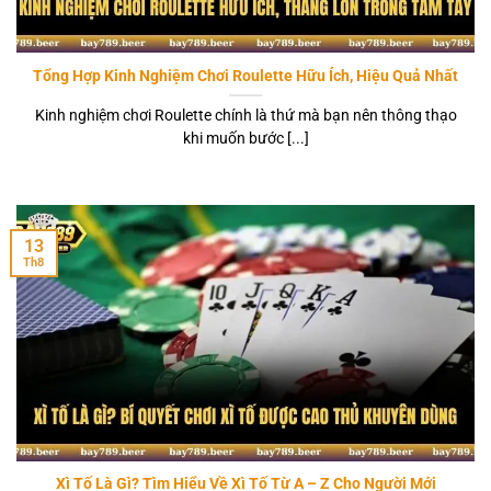
Tổng Hợp Kinh Nghiệm Chơi Roulette Hữu Ích, Hiệu Quả Nhất
Kinh nghiệm chơi Roulette chính là thứ mà bạn nên thông thạo
khi muốn bước [...]
13
Th8
Xì Tố Là Gì? Tìm Hiểu Về Xì Tố Từ A – Z Cho Người Mới