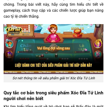
chóng. Trong bài viết này, hãy cùng tìm hiểu chi tiết về
gameplay, cách truy cập và các chiến lược giúp bạn nâng
cao tỷ lệ chiến thắng.
Sơ nét thông tin về siêu phẩm giải trí Xóc Đĩa Tứ Linh
Quy tắc cơ bản trong siêu phẩm Xóc Đĩa Tứ Linh
người chơi nên biết
Khi tìm hiểu tổng quát về trò chơi bạn sẽ thấy đây là một