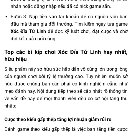
nhân hoặc đăng nhập nếu đã có nick game sẵn.
Bước 3: Nạp tiền vào tài khoản để có nguồn vốn ban
đầu mà tham gia đổi thưởng. Tìm kiếm ngay tựa game
Xóc Đĩa Tứ Linh
để đọc kỹ luật chơi, đặt cược và chờ
đợi kết quả cuối cùng.
Top các bí kíp chơi Xóc Đĩa Tứ Linh hay nhất,
hữu hiệu
Siêu phẩm này sở hữu sức hấp dẫn vô cùng lớn trong lòng
của người chơi bởi tỷ lệ thưởng cao. Tuy nhiên muốn sở
hữu được chúng bạn cần phải có kinh nghiệm cũng như
mẹo đánh hay. Nội dung tiếp theo sẽ cập nhật rõ thông tin
về vấn đề này để mọi thành viên đều có cơ hội tăng thu
nhập:
Cược theo kiểu gấp thếp tăng lợi nhuận giảm rủi ro
Đánh game theo kiểu gấp thếp là việc bạn tăng tiền cược