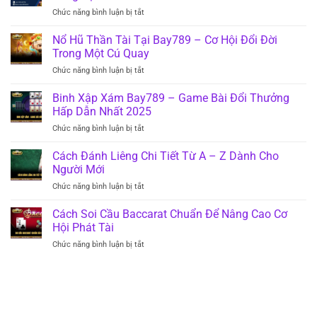
Chức năng bình luận bị tắt
ở
Crazy
Hunter:
Nổ Hũ Thần Tài Tại Bay789 – Cơ Hội Đổi Đời
Khám
Trong Một Cú Quay
Phá
Chức năng bình luận bị tắt
ở
Thế
Nổ
Giới
Hũ
Binh Xập Xám Bay789 – Game Bài Đổi Thưởng
Từ
Thần
Mobile
Hấp Dẫn Nhất 2025
Tài
Đến
Chức năng bình luận bị tắt
ở
Tại
Sòng
Binh
Bay789
Bạc
Xập
Cách Đánh Liêng Chi Tiết Từ A – Z Dành Cho
–
Xám
Cơ
Người Mới
Bay789
Hội
Chức năng bình luận bị tắt
ở
–
Đổi
Cách
Game
Đời
Đánh
Cách Soi Cầu Baccarat Chuẩn Để Nâng Cao Cơ
Bài
Trong
Liêng
Đổi
Hội Phát Tài
Một
Chi
Thưởng
Cú
Chức năng bình luận bị tắt
ở
Tiết
Hấp
Quay
Cách
Từ
Dẫn
Soi
A
Nhất
Cầu
–
2025
Baccarat
Z
Chuẩn
Dành
Để