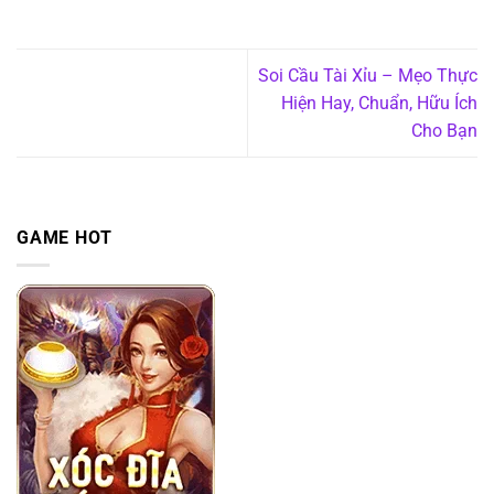
Soi Cầu Tài Xỉu – Mẹo Thực
Hiện Hay, Chuẩn, Hữu Ích
Cho Bạn
GAME HOT