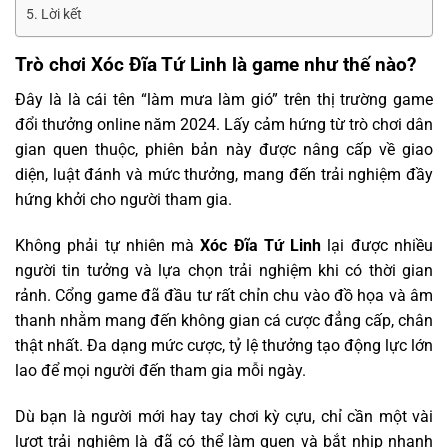
Lời kết
Trò chơi Xóc Đĩa Tứ Linh là game như thế nào?
Đây là là cái tên “làm mưa làm gió” trên thị trường game
đổi thưởng online năm 2024. Lấy cảm hứng từ trò chơi dân
gian quen thuộc, phiên bản này được nâng cấp về giao
diện, luật đánh và mức thưởng, mang đến trải nghiệm đầy
hứng khởi cho người tham gia.
Không phải tự nhiên mà
Xóc Đĩa Tứ Linh
lại được nhiều
người tin tưởng và lựa chọn trải nghiệm khi có thời gian
rảnh. Cổng game đã đầu tư rất chỉn chu vào đồ họa và âm
thanh nhằm mang đến không gian cá cược đẳng cấp, chân
thật nhất. Đa dạng mức cược, tỷ lệ thưởng tạo động lực lớn
lao để mọi người đến tham gia mỗi ngày.
Dù bạn là người mới hay tay chơi kỳ cựu, chỉ cần một vài
lượt trải nghiệm là đã có thể làm quen và bắt nhịp nhanh