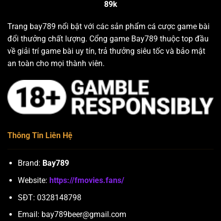
89k
Trang bay789 nổi bật với các sản phẩm cá cược game bài
đổi thưởng chất lượng. Cổng game Bay789 thuộc top đầu
về giải trí game bài uy tín, trả thưởng siêu tốc và bảo mật
an toàn cho mọi thành viên.
Thông Tin Liên Hệ
Brand:
Bay789
Website:
https://fmovies.fans/
SĐT: 0328148798
Email:
bay789beer@gmail.com