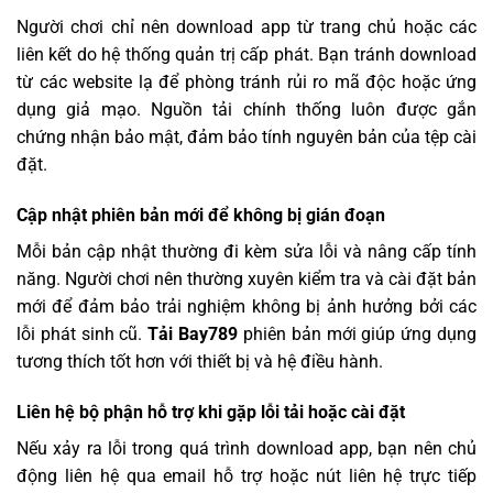
Người chơi chỉ nên download app từ trang chủ hoặc các
liên kết do hệ thống quản trị cấp phát. Bạn tránh download
từ các website lạ để phòng tránh rủi ro mã độc hoặc ứng
dụng giả mạo. Nguồn tải chính thống luôn được gắn
chứng nhận bảo mật, đảm bảo tính nguyên bản của tệp cài
đặt.
Cập nhật phiên bản mới để không bị gián đoạn
Mỗi bản cập nhật thường đi kèm sửa lỗi và nâng cấp tính
năng. Người chơi nên thường xuyên kiểm tra và cài đặt bản
mới để đảm bảo trải nghiệm không bị ảnh hưởng bởi các
lỗi phát sinh cũ.
Tải Bay789
phiên bản mới giúp ứng dụng
tương thích tốt hơn với thiết bị và hệ điều hành.
Liên hệ bộ phận hỗ trợ khi gặp lỗi tải hoặc cài đặt
Nếu xảy ra lỗi trong quá trình download app, bạn nên chủ
động liên hệ qua email hỗ trợ hoặc nút liên hệ trực tiếp