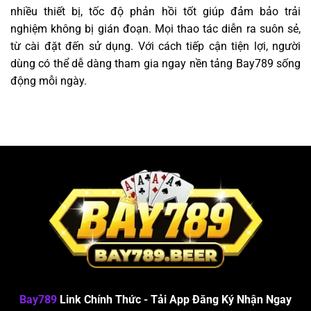
nhiều thiết bị, tốc độ phản hồi tốt giúp đảm bảo trải
nghiệm không bị gián đoạn. Mọi thao tác diễn ra suôn sẻ,
từ cài đặt đến sử dụng. Với cách tiếp cận tiện lợi, người
dùng có thể dễ dàng tham gia ngay nền tảng Bay789 sống
động mỗi ngày.
Bay789
Link Chính Thức - Tải App Đăng Ký Nhận Ngay