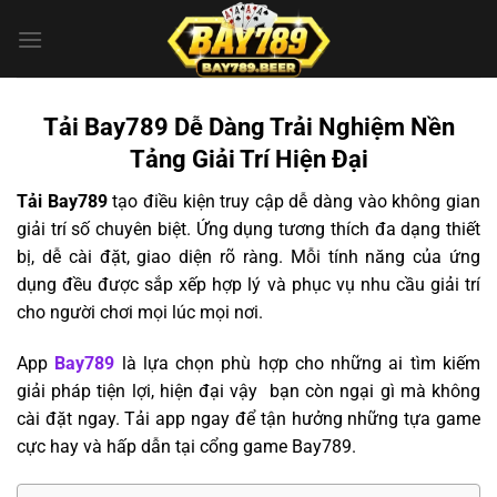
Bỏ
qua
nội
dung
Tải Bay789 Dễ Dàng Trải Nghiệm Nền
Tảng Giải Trí Hiện Đại
Tải Bay789
tạo điều kiện truy cập dễ dàng vào không gian
giải trí số chuyên biệt. Ứng dụng tương thích đa dạng thiết
bị, dễ cài đặt, giao diện rõ ràng. Mỗi tính năng của ứng
dụng đều được sắp xếp hợp lý và phục vụ nhu cầu giải trí
cho người chơi mọi lúc mọi nơi.
App
Bay789
là lựa chọn phù hợp cho những ai tìm kiếm
giải pháp tiện lợi, hiện đại vậy bạn còn ngại gì mà không
cài đặt ngay. Tải app ngay để tận hưởng những tựa game
cực hay và hấp dẫn tại cổng game Bay789.