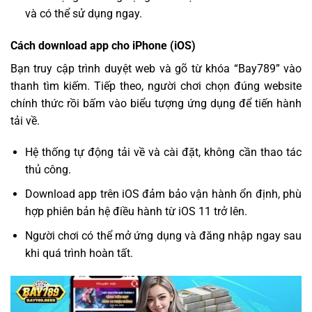
và có thể sử dụng ngay.
Cách download app cho iPhone (iOS)
Bạn truy cập trình duyệt web và gõ từ khóa “Bay789” vào
thanh tìm kiếm. Tiếp theo, người chơi chọn đúng website
chính thức rồi bấm vào biểu tượng ứng dụng để tiến hành
tải về.
Hệ thống tự động tải về và cài đặt, không cần thao tác
thủ công.
Download app trên iOS đảm bảo vận hành ổn định, phù
hợp phiên bản hệ điều hành từ iOS 11 trở lên.
Người chơi có thể mở ứng dụng và đăng nhập ngay sau
khi quá trình hoàn tất.