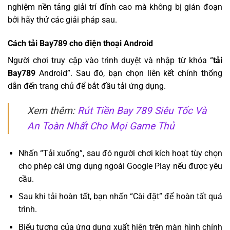
nghiệm nền tảng giải trí đỉnh cao mà không bị gián đoạn
bởi hãy thử các giải pháp sau.
Cách tải Bay789 cho điện thoại Android
Người chơi truy cập vào trình duyệt và nhập từ khóa “
tải
Bay789
Android”. Sau đó, bạn chọn liên kết chính thống
dẫn đến trang chủ để bắt đầu tải ứng dụng.
Xem thêm:
Rút Tiền Bay 789 Siêu Tốc Và
An Toàn Nhất Cho Mọi Game Thủ
Nhấn “Tải xuống”, sau đó người chơi kích hoạt tùy chọn
cho phép cài ứng dụng ngoài Google Play nếu được yêu
cầu.
Sau khi tải hoàn tất, bạn nhấn “Cài đặt” để hoàn tất quá
trình.
Biểu tượng của ứng dụng xuất hiện trên màn hình chính