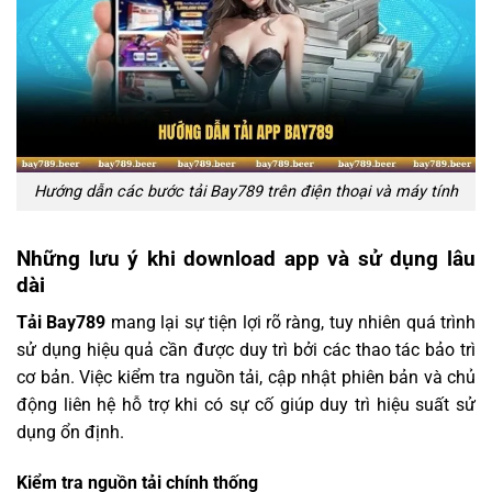
Hướng dẫn các bước tải Bay789 trên điện thoại và máy tính
Những lưu ý khi download app và sử dụng lâu
dài
Tải Bay789
mang lại sự tiện lợi rõ ràng, tuy nhiên quá trình
sử dụng hiệu quả cần được duy trì bởi các thao tác bảo trì
cơ bản. Việc kiểm tra nguồn tải, cập nhật phiên bản và chủ
động liên hệ hỗ trợ khi có sự cố giúp duy trì hiệu suất sử
dụng ổn định.
Kiểm tra nguồn tải chính thống