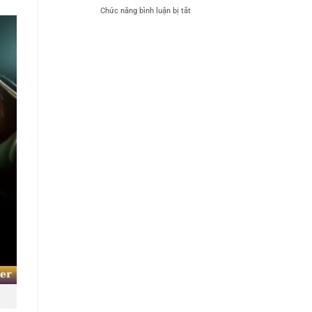
A
Chức năng bình luận bị tắt
2025
ở
–
Cách
Z
Soi
Dành
Cầu
Cho
Baccarat
Người
Chuẩn
Mới
Để
Nâng
Cao
Cơ
Hội
Phát
Tài