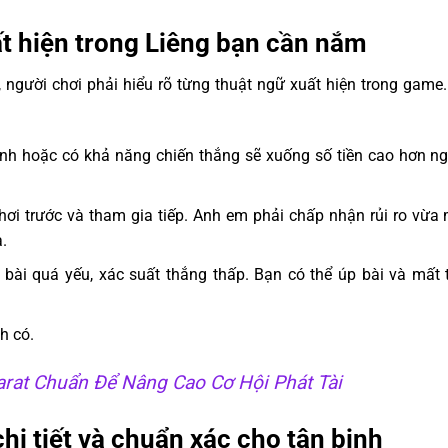
t hiện trong Liêng bạn cần nắm
, người chơi phải hiểu rõ từng thuật ngữ xuất hiện trong game
h hoặc có khả năng chiến thắng sẽ xuống số tiền cao hơn n
hơi trước và tham gia tiếp. Anh em phải chấp nhận rủi ro vừa
.
bài quá yếu, xác suất thắng thấp. Bạn có thể úp bài và mất 
h có.
arat Chuẩn Để Nâng Cao Cơ Hội Phát Tài
hi tiết và chuẩn xác cho tân binh