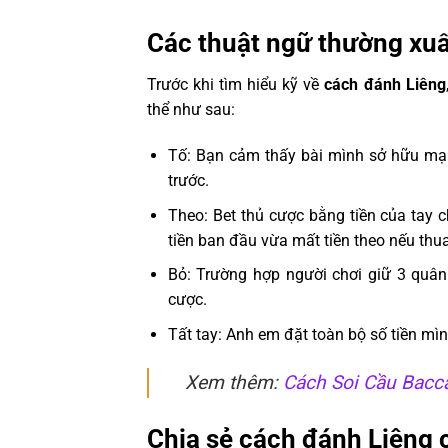
Các thuật ngữ thường xuấ
Trước khi tìm hiểu kỹ về
cách đánh Liêng
thể như sau:
Tố: Bạn cảm thấy bài mình sở hữu mạn
trước.
Theo: Bet thủ cược bằng tiền của tay c
tiền ban đầu vừa mất tiền theo nếu thua
Bỏ: Trường hợp người chơi giữ 3 quân 
cược.
Tất tay: Anh em đặt toàn bộ số tiền mìn
Xem thêm:
Cách Soi Cầu Bacc
Chia sẻ cách đánh Liêng c