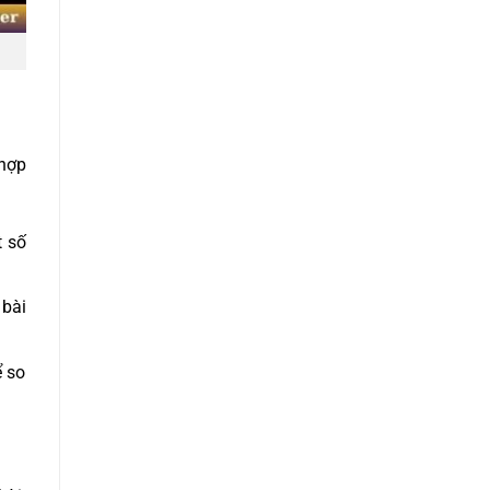
 hợp
t số
 bài
ể so