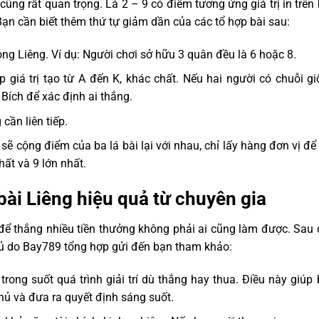
 cũng rất quan trọng. Lá 2 – 9 có điểm tương ứng giá trị in trên 
 Bạn cần biết thêm thứ tự giảm dần của các tổ hợp bài sau:
ng Liêng. Ví dụ: Người chơi sở hữu 3 quân đều là 6 hoặc 8.
p giá trị tạo từ A đến K, khác chất. Nếu hai người có chuỗi g
 Bích để xác định ai thắng.
cần liên tiếp.
ẽ cộng điểm của ba lá bài lại với nhau, chỉ lấy hàng đơn vị để
hất và 9 lớn nhất.
bài Liêng hiệu quả từ chuyên gia
ể thắng nhiều tiền thưởng không phải ai cũng làm được. Sau
thủ do Bay789 tổng hợp gửi đến bạn tham khảo:
trong suốt quá trình giải trí dù thắng hay thua. Điều này giúp
hủ và đưa ra quyết định sáng suốt.