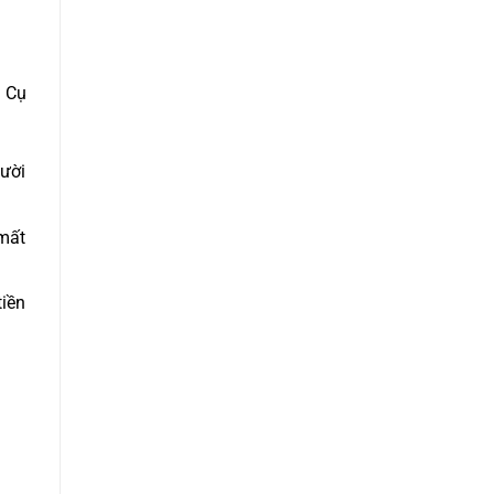
. Cụ
gười
 mất
tiền