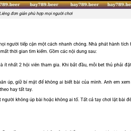
iêng đơn giản phù hợp mọi người chơi
mọi người tiếp cận một cách nhanh chóng. Nhà phát hành tích
ất thời gian tìm kiếm. Gồm các nội dung sau:
à ít nhất 2 hội viên tham gia. Khi bắt đầu, mỗi bet thủ phải đặ
ân úp, giữ bí mật để không ai biết bài của mình. Anh em xem
theo hay tất tay.
t người không úp bài hoặc không ai tố. Tất cả tay chơi lật bài đ