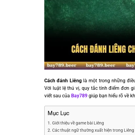
Cách đánh Liêng
là một trong những điề
Với luật lệ thú vị, quy tắc tính điểm đơn
viết sau của
Bay789
giúp bạn hiểu rõ về k
Mục Lục
Giới thiệu về game bài Liêng
Các thuật ngữ thường xuất hiện trong Liên