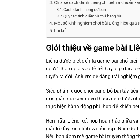
Chia sẻ cách đánh Liêng chi tiết và chuẩn xá
Cách đánh Liêng cơ bản
Quy tắc tính điểm và thứ hạng bài
Một số kinh nghiệm chơi bài Liêng hiệu quả 
Lời kết
Giới thiệu về game bài Li
Liêng được biết đến là game bài phổ biến
người tham gia vào lễ tết hay dịp đặc biệt
tuyến ra đời. Anh em dễ dàng trải nghiệm 
Siêu phẩm được chơi bằng bộ bài tây tiêu 
đơn giản mà còn quen thuộc nên được nhiề
thực hiện hành động phù hợp để khiến bet
Hơn nữa, Liêng kết hợp hoàn hảo giữa vận
giải trí đầy kịch tính và hồi hộp. Nhịp độ
Nếu bạn đam mê game bài truyền thống t