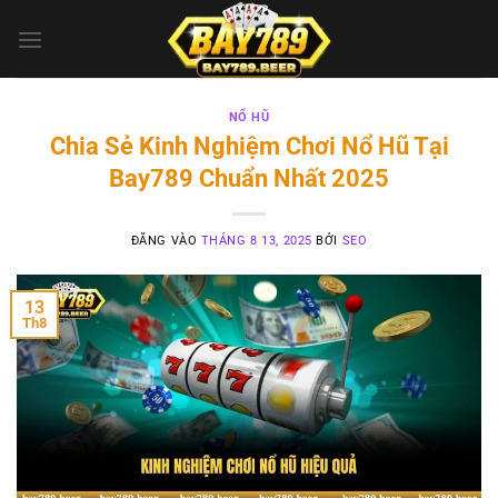
Bỏ
qua
nội
dung
NỔ HŨ
Chia Sẻ Kinh Nghiệm Chơi Nổ Hũ Tại
Bay789 Chuẩn Nhất 2025
ĐĂNG VÀO
THÁNG 8 13, 2025
BỞI
SEO
13
Th8