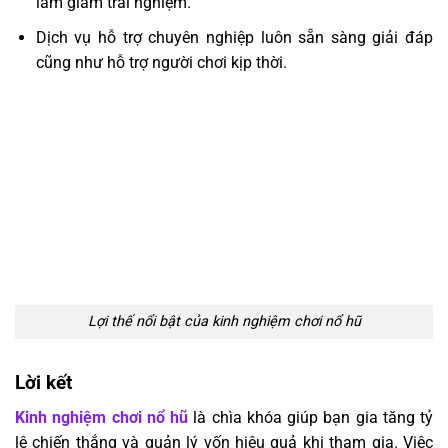
làm giảm trải nghiệm.
Dịch vụ hỗ trợ chuyên nghiệp luôn sẵn sàng giải đáp
cũng như hỗ trợ người chơi kịp thời.
Lợi thế nổi bật của kinh nghiệm chơi nổ hũ
Lời kết
Kinh nghiệm chơi nổ hũ
là chìa khóa giúp bạn gia tăng tỷ
lệ chiến thắng và quản lý vốn hiệu quả khi tham gia. Việc