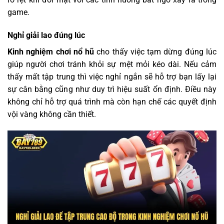
game.
Nghỉ giải lao đúng lúc
Kinh nghiệm chơi nổ hũ
cho thấy việc tạm dừng đúng lúc
giúp người chơi tránh khỏi sự mệt mỏi kéo dài. Nếu cảm
thấy mất tập trung thì việc nghỉ ngắn sẽ hỗ trợ bạn lấy lại
sự cân bằng cũng như duy trì hiệu suất ổn định. Điều này
không chỉ hỗ trợ quá trình mà còn hạn chế các quyết định
vội vàng không cần thiết.