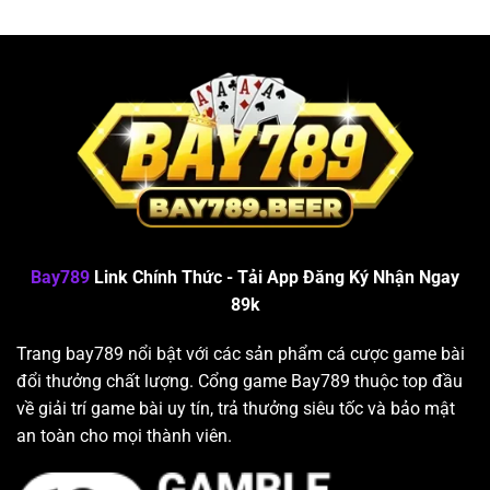
Z
Chuẩn
Dành
Để
Cho
Nâng
Người
Cao
Mới
Cơ
Hội
Phát
Tài
Bay789
Link Chính Thức - Tải App Đăng Ký Nhận Ngay
89k
Trang bay789 nổi bật với các sản phẩm cá cược game bài
đổi thưởng chất lượng. Cổng game Bay789 thuộc top đầu
về giải trí game bài uy tín, trả thưởng siêu tốc và bảo mật
an toàn cho mọi thành viên.