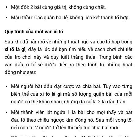
Một đôi: 2 bài cùng giá trị, không cùng chất.
Mậu thầu: Các quân bài lẻ, không liên kết thành tổ hợp.
Quy trình của một ván xì tố
Sau khi đã nắm rõ về những thuật ngữ và các tổ hợp trong
xì tố là gì
, đây là lúc để bạn tìm hiểu về cách chơi chi tiết
của trò chơi này và quy luật thắng thua. Trung bình các
ván đấu xì tố sẽ được diễn ra theo trình tự những hoạt
động như sau:
Mỗi người bắt đầu đặt cược và chia bài. Tùy vào từng
biến thể của
xì tố là gì
mà số lượng quân bài của mỗi
người có thể khác nhau, nhưng đa số là 2 lá đầu trận.
Mỗi thành viên lật ngửa 1 lá bài cho mọi thấy và bắt
đầu tố theo chiều ngược kim đồng hồ. Sau mỗi vòng tố,
nếu còn từ 2 người trở lên thì tiếp tục chia bài mới.