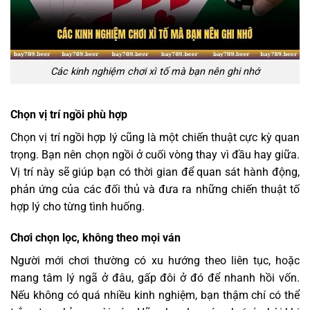
Các kinh nghiệm chơi xì tố mà bạn nên ghi nhớ
Chọn vị trí ngồi phù hợp
Chọn vị trí ngồi hợp lý cũng là một chiến thuật cực kỳ quan
trọng. Bạn nên chọn ngồi ở cuối vòng thay vì đầu hay giữa.
Vị trí này sẽ giúp bạn có thời gian để quan sát hành động,
phản ứng của các đối thủ và đưa ra những chiến thuật tố
hợp lý cho từng tình huống.
Chơi chọn lọc, không theo mọi ván
Người mới chơi thường có xu hướng theo liên tục, hoặc
mang tâm lý ngã ở đâu, gấp đôi ở đó để nhanh hồi vốn.
Nếu không có quá nhiều kinh nghiệm, bạn thậm chí có thể