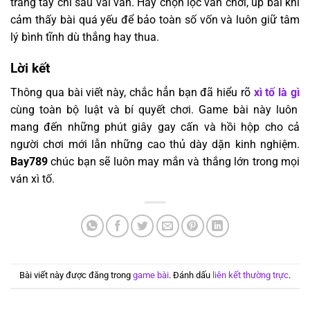
trắng tay chỉ sau vài ván. Hãy chọn lọc ván chơi, úp bài khi
cảm thấy bài quá yếu để bảo toàn số vốn và luôn giữ tâm
lý bình tĩnh dù thắng hay thua.
Lời kết
Thông qua bài viết này, chắc hẳn bạn đã hiểu rõ
xì tố là gì
cùng toàn bộ luật và bí quyết chơi. Game bài này luôn
mang đến những phút giây gay cấn và hồi hộp cho cả
người chơi mới lẫn những cao thủ dày dặn kinh nghiệm.
Bay789
chúc bạn sẽ luôn may mắn và thắng lớn trong mọi
ván xì tố.
Bài viết này được đăng trong
game bài
. Đánh dấu
liên kết thường trực
.