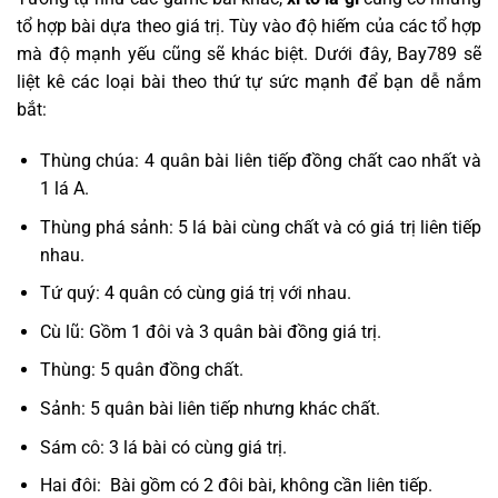
tổ hợp bài dựa theo giá trị. Tùy vào độ hiếm của các tổ hợp
mà độ mạnh yếu cũng sẽ khác biệt. Dưới đây, Bay789 sẽ
liệt kê các loại bài theo thứ tự sức mạnh để bạn dễ nắm
bắt:
Thùng chúa: 4 quân bài liên tiếp đồng chất cao nhất và
1 lá A.
Thùng phá sảnh: 5 lá bài cùng chất và có giá trị liên tiếp
nhau.
Tứ quý: 4 quân có cùng giá trị với nhau.
Cù lũ: Gồm 1 đôi và 3 quân bài đồng giá trị.
Thùng: 5 quân đồng chất.
Sảnh: 5 quân bài liên tiếp nhưng khác chất.
Sám cô: 3 lá bài có cùng giá trị.
Hai đôi: Bài gồm có 2 đôi bài, không cần liên tiếp.