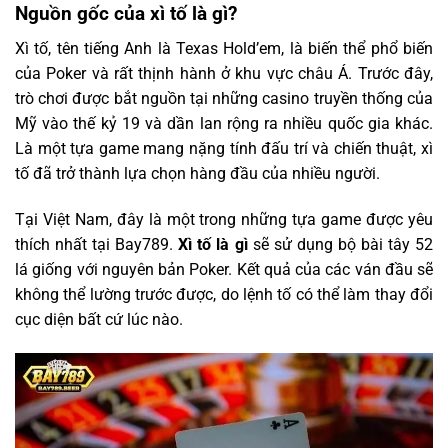
Nguồn gốc của xì tố là gì?
Xì tố, tên tiếng Anh là Texas Hold’em, là biến thể phổ biến
của Poker và rất thịnh hành ở khu vực châu Á. Trước đây,
trò chơi được bắt nguồn tại những casino truyền thống của
Mỹ vào thế kỷ 19 và dần lan rộng ra nhiều quốc gia khác.
Là một tựa game mang nặng tính đấu trí và chiến thuật, xì
tố đã trở thành lựa chọn hàng đầu của nhiều người.
Tại Việt Nam, đây là một trong những tựa game được yêu
thích nhất tại Bay789.
Xì tố là gì
sẽ sử dụng bộ bài tây 52
lá giống với nguyên bản Poker. Kết quả của các ván đầu sẽ
không thể lường trước được, do lệnh tố có thể làm thay đổi
cục diện bất cứ lúc nào.