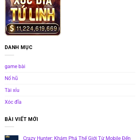
DANH MỤC
game bài
Nổ hũ
Tài xỉu
Xóc đĩa
BÀI VIẾT MỚI
Crazy Hunter: Khám Phá Thế Giới Từ Mobile Đến