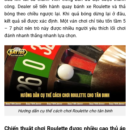
công. Dealer sẽ tiến hành quay bánh xe Roulette và thả
bóng theo chiều ngược lại. Khi quả bóng dừng lại ở đâu,
kết quả sẽ được xác định. Một ván chơi chỉ tiêu tốn tầm 5
– 7 phút nên trò này được nhiều người yêu thích lối chơi
đánh nhanh thắng nhanh lựa chọn.
Hướng dẫn cụ thể cách chơi Roulette cho tân binh
Chiến thuật chơi Roulette được nhiều cao thủ áp