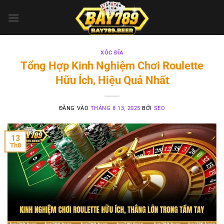
Bỏ
qua
nội
dung
XÓC ĐĨA
Tổng Hợp Kinh Nghiệm Chơi Roulette
Hữu Ích, Hiệu Quả Nhất
ĐĂNG VÀO
THÁNG 8 13, 2025
BỞI
SEO
13
Th8