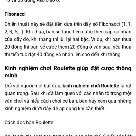
18 và 30 đồng vào ô số 0.
Fibonacci
Chiến thuật này sẽ đặt tiền dựa trên dãy số Fibonacci (1, 1,
2, 3, 5,…). Khi thua, bạn sẽ tăng tiền cược theo cấp số nhân
của dãy đó, khi thắng thì lùi lại hai bậc. Ví dụ, khi bạn thua
20 đồng thì bạn sẽ cược thêm 20 đồng ở ván sau, nếu thua
thì tiếp tục đặt 40 đồng và nhân lên cho đến khi thắng.
Kinh nghiệm chơi Roulette giúp đặt cược thông
minh
Đối với người mới bắt đầu,
kinh nghiệm chơi Roulette
là rất
quan trọng. Sau khi đã làm quen với các nhân tố trong một
ván chơi và hiểu cách chơi cơ bản, bạn hãy xem qua những
kinh nghiệm dưới đây để áp dụng khi cần thiết.
Cách đọc bàn Roulette