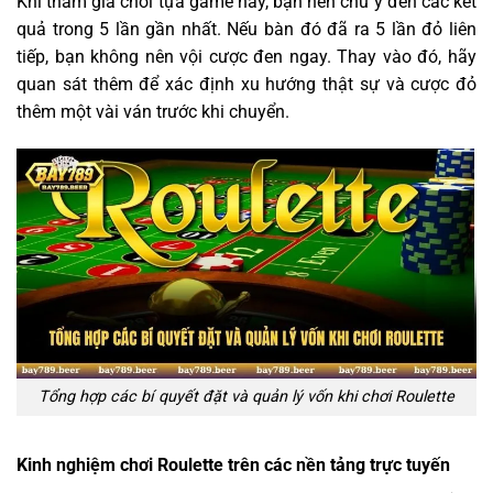
Khi tham gia chơi tựa game này, bạn nên chú ý đến các kết
quả trong 5 lần gần nhất. Nếu bàn đó đã ra 5 lần đỏ liên
tiếp, bạn không nên vội cược đen ngay. Thay vào đó, hãy
quan sát thêm để xác định xu hướng thật sự và cược đỏ
thêm một vài ván trước khi chuyển.
Tổng hợp các bí quyết đặt và quản lý vốn khi chơi Roulette
Kinh nghiệm chơi Roulette trên các nền tảng trực tuyến